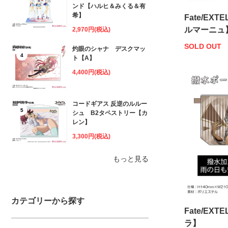
ンド【ハルヒ＆みくる＆有
希】
Fate/EX
ルマーニュ
2,970円(税込)
SOLD OUT
灼眼のシャナ デスクマッ
4
ト【A】
4,400円(税込)
コードギアス 反逆のルルー
5
シュ B2タペストリー【カ
レン】
3,300円(税込)
もっと見る
カテゴリーから探す
Fate/EX
ラ】