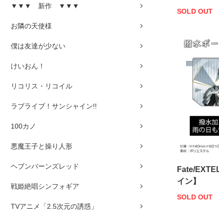
▼▼▼ 新作 ▼▼▼
SOLD OUT
お隣の天使様
僕は友達が少ない
けいおん！
リコリス・リコイル
ラブライブ！サンシャイン!!
100カノ
悪魔王子と操り人形
ヘブンバーンズレッド
Fate/EX
イン】
戦姫絶唱シンフォギア
SOLD OUT
TVアニメ「2.5次元の誘惑」