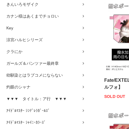
きんいろモザイク
カナン様はあくまでチョロい
Key
涼宮ハルヒシリーズ
クラにか
ガールズ＆パンツァー最終章
幼馴染とはラブコメにならない
Fate/EX
灼眼のシャナ
ルフォ】
SOLD OUT
▼▼▼ タイトル：ア行 ▼▼▼
ｱｲﾄﾞﾙﾏｽﾀｰ ｼﾝﾃﾞﾚﾗｶﾞｰﾙｽﾞ
ｱｲﾄﾞﾙﾏｽﾀｰ ｼｬｲﾆｰｶﾗｰｽﾞ