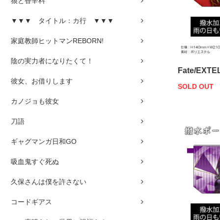
狼と香辛料
▼▼▼ タイトル：カ行 ▼▼▼
家庭教師ヒットマンREBORN!
陰の実力者になりたくて！
Fate/EX
彼女、お借りします
SOLD OUT
カノジョも彼女
刀語
ギャグマンガ日和GO
吸血鬼すぐ死ぬ
久保さんは僕を許さない
コードギアス