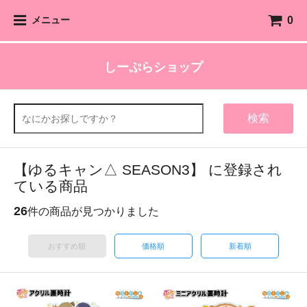
0
メニュー
しーぷらショップ
検索
【ゆるキャン△ SEASON3】 に登録され
ている商品
26
件の商品が見つかりました
おすすめ順
価格順
新着順