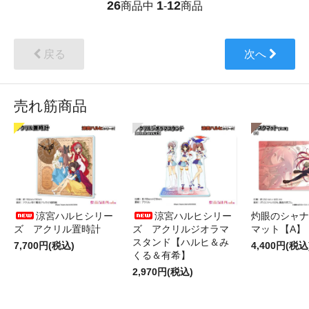
26
1
12
商品中
-
商品
戻る
次へ
売れ筋商品
涼宮ハルヒシリー
涼宮ハルヒシリー
灼眼のシャナ
ズ アクリル置時計
ズ アクリルジオラマ
マット【A】
スタンド【ハルヒ＆み
7,700円(税込)
4,400円(税込
くる＆有希】
2,970円(税込)