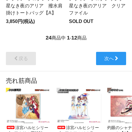
星なき夜のアリア 撥水肩
星なき夜のアリア クリア
掛けトートバッグ【A】
ファイル
3,850円(税込)
SOLD OUT
24
1
12
商品中
-
商品
戻る
次へ
売れ筋商品
涼宮ハルヒシリー
涼宮ハルヒシリー
灼眼のシャナ