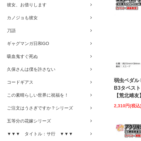
彼女、お借りします
カノジョも彼女
刀語
ギャグマンガ日和GO
吸血鬼すぐ死ぬ
久保さんは僕を許さない
弱虫ペダル 
コードギアス
B3タペスト
この素晴らしい世界に祝福を！
【荒北靖友
2,310円(税込
ご注文はうさぎですか？シリーズ
五等分の花嫁シリーズ
▼▼▼ タイトル：サ行 ▼▼▼