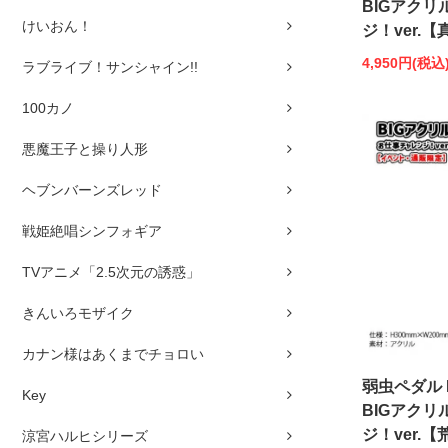
BIGアクリ
けいおん！
ジ！ver.
4,950円(税込
ラブライブ！サンシャイン!!
100カノ
悪魔王子と操り人形
ヘブンバーンズレッド
戦姫絶唱シンフォギア
TVアニメ「2.5次元の誘惑」
きんいろモザイク
カナン様はあくまでチョロい
弱虫ペダル 
Key
BIGアクリ
ジ！ver.
涼宮ハルヒシリーズ