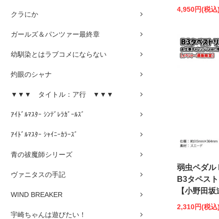
4,950円(税込
クラにか
ガールズ＆パンツァー最終章
幼馴染とはラブコメにならない
灼眼のシャナ
▼▼▼ タイトル：ア行 ▼▼▼
ｱｲﾄﾞﾙﾏｽﾀｰ ｼﾝﾃﾞﾚﾗｶﾞｰﾙｽﾞ
ｱｲﾄﾞﾙﾏｽﾀｰ ｼｬｲﾆｰｶﾗｰｽﾞ
青の祓魔師シリーズ
弱虫ペダル 
ヴァニタスの手記
B3タペスト
【小野田坂
WIND BREAKER
2,310円(税込
宇崎ちゃんは遊びたい！