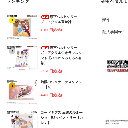
ランキング
弱虫ペダル LI
涼宮ハルヒシリー
新作
1
ズ アクリル置時計
7,700円(税込)
魔法学園ver.
涼宮ハルヒシリー
2
ズ アクリルジオラマスタ
ンド【ハルヒ＆みくる＆有
希】
2,970円(税込)
灼眼のシャナ デスクマッ
3
ト【A】
4,400円(税込)
コードギアス 反逆のルルー
4
シュ B2タペストリー【カ
レン】