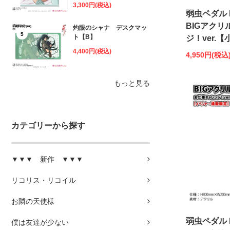
3,300円(税込)
弱虫ペダル 
BIGアクリ
灼眼のシャナ デスクマッ
5
ト【B】
ジ！ver.
4,400円(税込)
4,950円(税込
もっと見る
カテゴリーから探す
▼▼▼ 新作 ▼▼▼
リコリス・リコイル
お隣の天使様
弱虫ペダル 
僕は友達が少ない