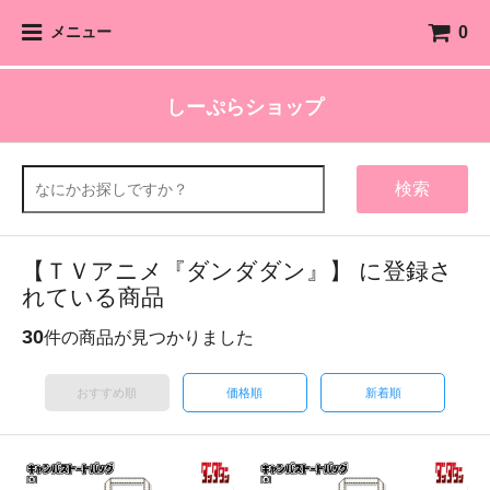
0
メニュー
しーぷらショップ
検索
【ＴＶアニメ『ダンダダン』】 に登録さ
れている商品
30
件の商品が見つかりました
おすすめ順
価格順
新着順