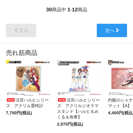
30
1
12
商品中
-
商品
戻る
次へ
売れ筋商品
涼宮ハルヒシリー
涼宮ハルヒシリー
灼眼のシャナ
ズ アクリル置時計
ズ アクリルジオラマ
マット【A】
スタンド【ハルヒ＆み
7,700円(税込)
4,400円(税込
くる＆有希】
2,970円(税込)