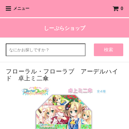
0
メニュー
しーぷらショップ
検索
フローラル・フローラブ アーデルハイ
ド 卓上ミ二傘