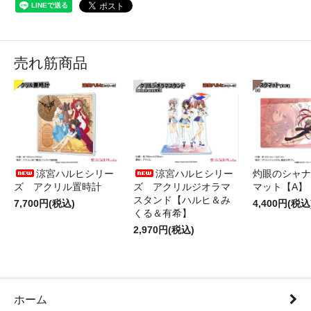
売れ筋商品
涼宮ハルヒシリー
涼宮ハルヒシリー
灼眼のシャナ
ズ アクリル置時計
ズ アクリルジオラマ
マット【A】
スタンド【ハルヒ＆み
7,700円(税込)
4,400円(税込
くる＆有希】
2,970円(税込)
ホーム