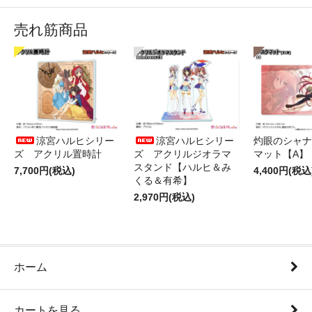
売れ筋商品
涼宮ハルヒシリー
涼宮ハルヒシリー
灼眼のシャナ
ズ アクリル置時計
ズ アクリルジオラマ
マット【A】
スタンド【ハルヒ＆み
7,700円(税込)
4,400円(税込
くる＆有希】
2,970円(税込)
ホーム
カートを見る