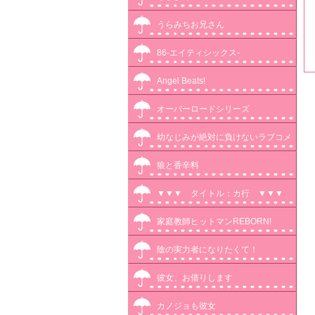
うらみちお兄さん
86-エイティシックス-
Angel Beats!
オーバーロードシリーズ
幼なじみが絶対に負けないラブコメ
狼と香辛料
▼▼▼ タイトル：カ行 ▼▼▼
家庭教師ヒットマンREBORN!
陰の実力者になりたくて！
彼女、お借りします
カノジョも彼女