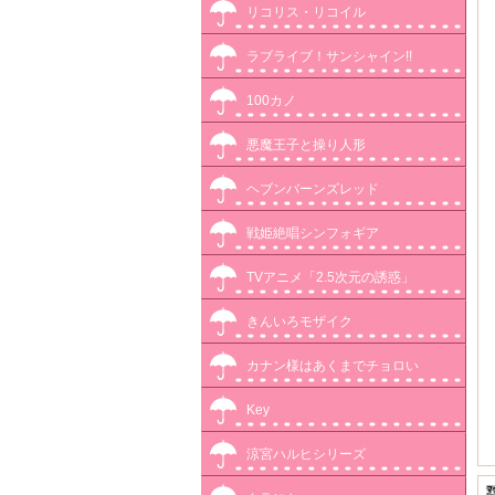
リコリス・リコイル
ラブライブ！サンシャイン!!
100カノ
悪魔王子と操り人形
ヘブンバーンズレッド
戦姫絶唱シンフォギア
TVアニメ「2.5次元の誘惑」
きんいろモザイク
カナン様はあくまでチョロい
Key
涼宮ハルヒシリーズ