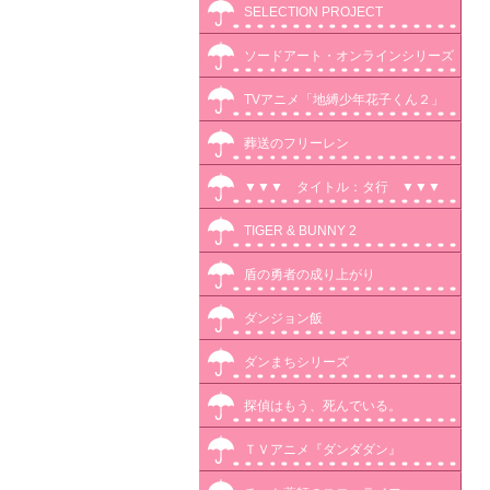
SELECTION PROJECT
ソードアート・オンラインシリーズ
TVアニメ「地縛少年花子くん２」
葬送のフリーレン
▼▼▼ タイトル：タ行 ▼▼▼
TIGER & BUNNY 2
盾の勇者の成り上がり
ダンジョン飯
ダンまちシリーズ
探偵はもう、死んでいる。
ＴＶアニメ『ダンダダン』