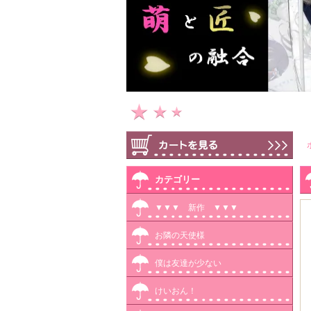
カテゴリー
▼▼▼ 新作 ▼▼▼
お隣の天使様
僕は友達が少ない
けいおん！