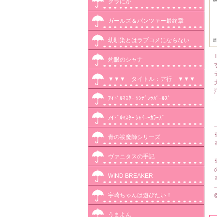
クラにか
ガールズ＆パンツァー最終章
幼馴染とはラブコメにならない
灼眼のシャナ
▼▼▼ タイトル：ア行 ▼▼▼
ｱｲﾄﾞﾙﾏｽﾀｰ ｼﾝﾃﾞﾚﾗｶﾞｰﾙｽﾞ
-
ｱｲﾄﾞﾙﾏｽﾀｰ ｼｬｲﾆｰｶﾗｰｽﾞ
-
青の祓魔師シリーズ
ヴァニタスの手記
WIND BREAKER
-
宇崎ちゃんは遊びたい！
うまよん