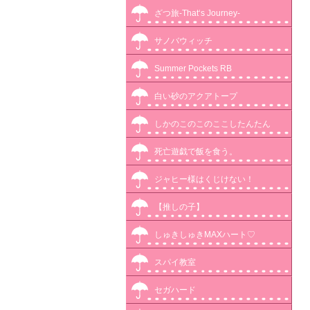
ざつ旅-That‘s Journey-
サノバウィッチ
Summer Pockets RB
白い砂のアクアトープ
しかのこのこのここしたんたん
死亡遊戯で飯を食う。
ジャヒー様はくじけない！
【推しの子】
しゅきしゅきMAXハート♡
スパイ教室
セガハード