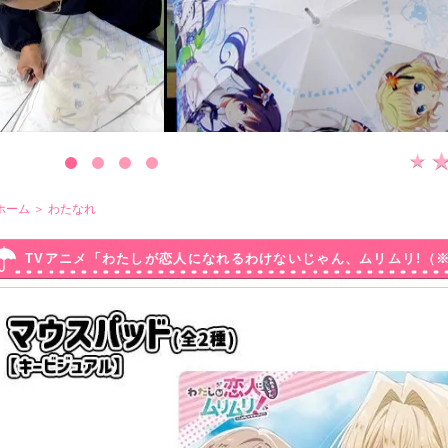
ホーム
＞
わたなれ
TVアニメ「わたしが恋人になれるわけないじゃん、ムリムリ!（
【キービジュアル】