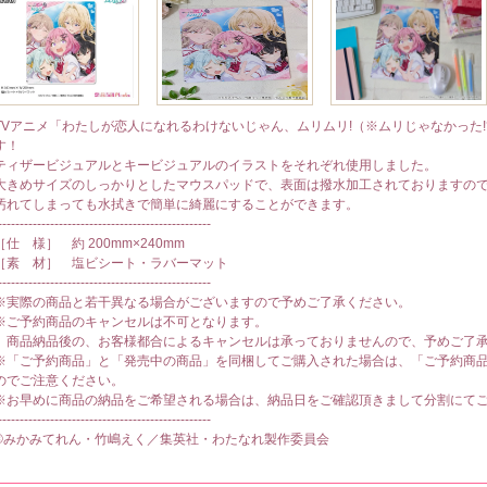
TVアニメ「わたしが恋人になれるわけないじゃん、ムリムリ!（※ムリじゃなかった
す！
ティザービジュアルとキービジュアルのイラストをそれぞれ使用しました。
大きめサイズのしっかりとしたマウスパッドで、表面は撥水加工されておりますの
汚れてしまっても水拭きで簡単に綺麗にすることができます。
-------------------------------------------------
［仕 様］ 約 200mm×240mm
［素 材］ 塩ビシート・ラバーマット
-------------------------------------------------
※実際の商品と若干異なる場合がございますので予めご了承ください。
※ご予約商品のキャンセルは不可となります。
商品納品後の、お客様都合によるキャンセルは承っておりませんので、予めご了
※「ご予約商品」と「発売中の商品」を同梱してご購入された場合は、「ご予約商
のでご注意ください。
※お早めに商品の納品をご希望される場合は、納品日をご確認頂きまして分割にて
-------------------------------------------------
©みかみてれん・竹嶋えく／集英社・わたなれ製作委員会