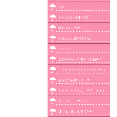
刀語
ギャグマンガ日和GO
吸血鬼すぐ死ぬ
久保さんは僕を許さない
コードギアス
この素晴らしい世界に祝福を！
ご注文はうさぎですか？シリーズ
五等分の花嫁シリーズ
▼▼▼ タイトル：サ行 ▼▼▼
サイレント・ウィッチ
冴えない彼女の育てかた