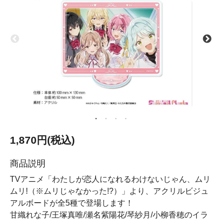
1,870円(税込)
商品説明
TVアニメ「わたしが恋人になれるわけないじゃん、ムリ
ムリ!（※ムリじゃなかった!?）」より、アクリルビジュ
アルボードが全5種で登場します！
甘織れな子/王塚真唯/瀬名紫陽花/琴紗月/小柳香穂のイラ