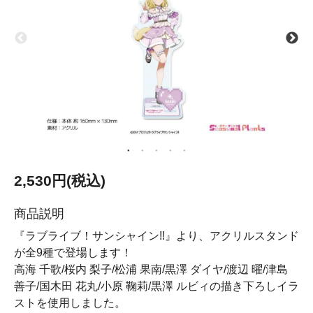
2,530円(税込)
商品説明
『ラブライブ！サンシャイン!!』より、アクリルスタンド
が全9種で登場します！
高海 千歌/桜内 梨子/松浦 果南/黒澤 ダイヤ/渡辺 曜/津島
善子/国木田 花丸/小原 鞠莉/黒澤 ルビィの描き下ろしイラ
ストを使用しました。