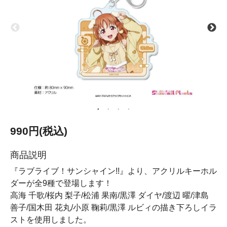
990円(税込)
商品説明
『ラブライブ！サンシャイン!!』より、アクリルキーホル
ダーが全9種で登場します！
高海 千歌/桜内 梨子/松浦 果南/黒澤 ダイヤ/渡辺 曜/津島
善子/国木田 花丸/小原 鞠莉/黒澤 ルビィの描き下ろしイラ
ストを使用しました。