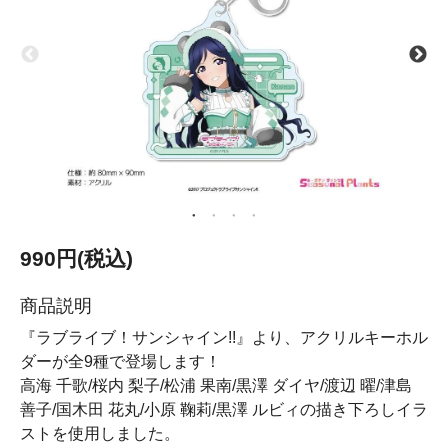
990円(税込)
商品説明
『ラブライブ！サンシャイン!!』より、アクリルキーホル
ダーが全9種で登場します！
高海 千歌/桜内 梨子/松浦 果南/黒澤 ダイヤ/渡辺 曜/津島
善子/国木田 花丸/小原 鞠莉/黒澤 ルビィの描き下ろしイラ
ストを使用しました。