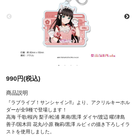
990円(税込)
商品説明
『ラブライブ！サンシャイン!!』より、アクリルキーホル
ダーが全9種で登場します！
高海 千歌/桜内 梨子/松浦 果南/黒澤 ダイヤ/渡辺 曜/津島
善子/国木田 花丸/小原 鞠莉/黒澤 ルビィの描き下ろしイラ
ストを使用しました。