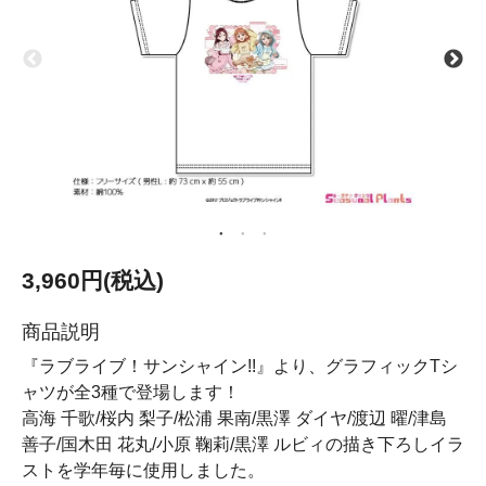
3,960円(税込)
商品説明
『ラブライブ！サンシャイン!!』より、グラフィックTシ
ャツが全3種で登場します！
高海 千歌/桜内 梨子/松浦 果南/黒澤 ダイヤ/渡辺 曜/津島
善子/国木田 花丸/小原 鞠莉/黒澤 ルビィの描き下ろしイラ
ストを学年毎に使用しました。