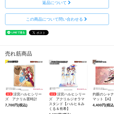
返品について
この商品について問い合わせる
売れ筋商品
涼宮ハルヒシリー
涼宮ハルヒシリー
灼眼のシャナ
ズ アクリル置時計
ズ アクリルジオラマ
マット【A】
スタンド【ハルヒ＆み
7,700円(税込)
4,400円(税込
くる＆有希】