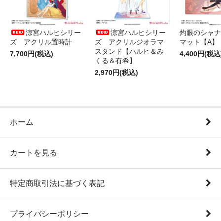
涼宮ハルヒシリー
涼宮ハルヒシリー
灼眼のシャナ
ズ アクリル置時計
ズ アクリルジオラマ
マット【A】
スタンド【ハルヒ＆み
7,700円(税込)
4,400円(税込
くる＆有希】
2,970円(税込)
ホーム
カートを見る
特定商取引法に基づく表記
プライバシーポリシー