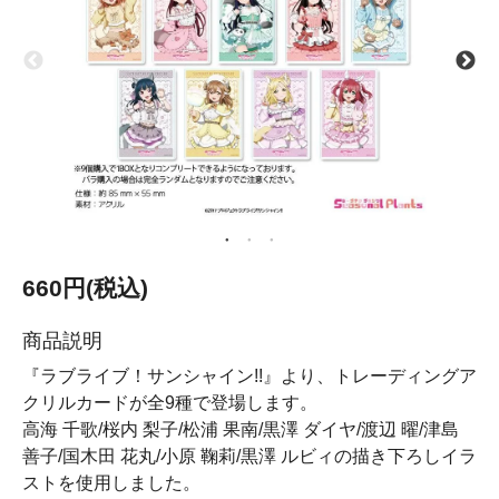
660円(税込)
商品説明
『ラブライブ！サンシャイン!!』より、トレーディングア
クリルカードが全9種で登場します。
高海 千歌/桜内 梨子/松浦 果南/黒澤 ダイヤ/渡辺 曜/津島
善子/国木田 花丸/小原 鞠莉/黒澤 ルビィの描き下ろしイラ
ストを使用しました。