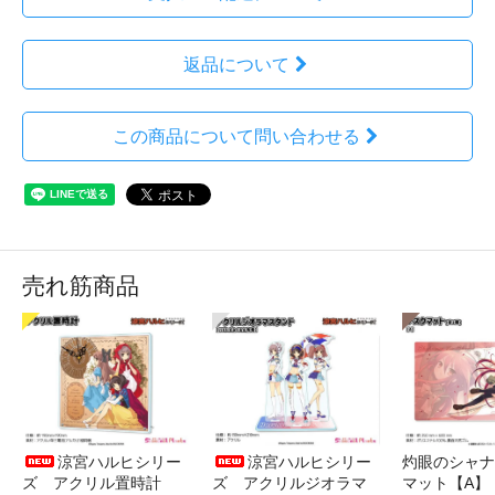
返品について
この商品について問い合わせる
売れ筋商品
涼宮ハルヒシリー
涼宮ハルヒシリー
灼眼のシャナ
ズ アクリル置時計
ズ アクリルジオラマ
マット【A】