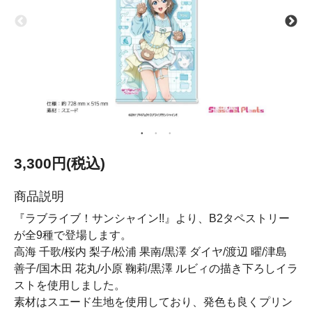
3,300円(税込)
商品説明
『ラブライブ！サンシャイン!!』より、B2タペストリー
が全9種で登場します。
高海 千歌/桜内 梨子/松浦 果南/黒澤 ダイヤ/渡辺 曜/津島
善子/国木田 花丸/小原 鞠莉/黒澤 ルビィの描き下ろしイラ
ストを使用しました。
素材はスエード生地を使用しており、発色も良くプリン