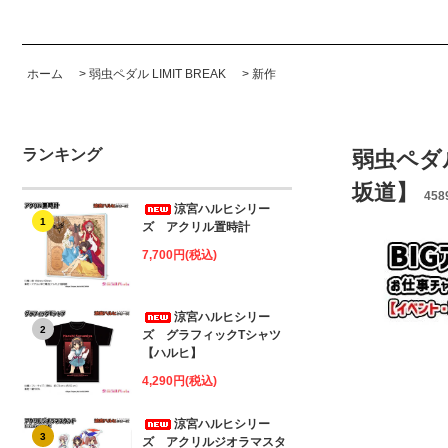
ホーム
>
弱虫ペダル LIMIT BREAK
>
新作
ランキング
弱虫ペダル
坂道】
458
涼宮ハルヒシリー
1
ズ アクリル置時計
7,700円(税込)
涼宮ハルヒシリー
2
ズ グラフィックTシャツ
【ハルヒ】
4,290円(税込)
涼宮ハルヒシリー
3
ズ アクリルジオラマスタ