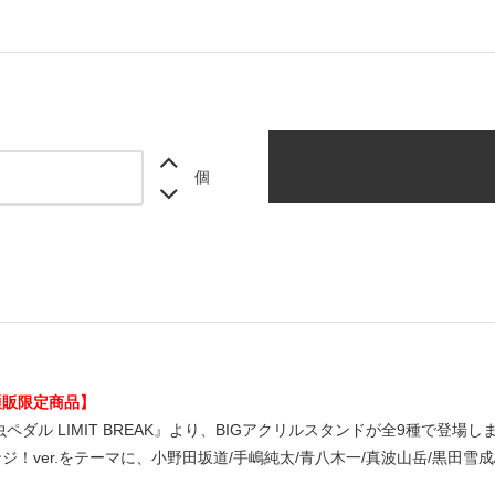
個
通販限定商品】
ペダル LIMIT BREAK』より、BIGアクリルスタンドが全9種で登場し
ジ！ver.をテーマに、小野田坂道/手嶋純太/青八木一/真波山岳/黒田雪