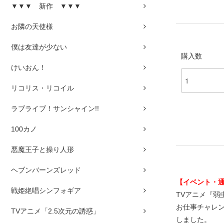
▼▼▼ 新作 ▼▼▼
お隣の天使様
僕は友達が少ない
購入数
けいおん！
リコリス・リコイル
ラブライブ！サンシャイン!!
100カノ
悪魔王子と操り人形
ヘブンバーンズレッド
【イベント・
戦姫絶唱シンフォギア
TVアニメ『弱虫
お仕事チャレン
TVアニメ「2.5次元の誘惑」
しました。