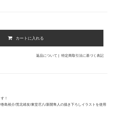
カートに入れる
返品について
|
特定商取引法に基づく表記
ます！
成/巻島裕介/荒北靖友/東堂尽八/新開隼人の描き下ろしイラストを使用