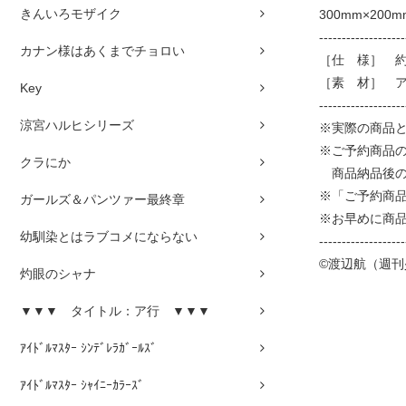
きんいろモザイク
300mm×2
-------------------
カナン様はあくまでチョロい
［仕 様］ 約 
［素 材］ 
Key
-------------------
涼宮ハルヒシリーズ
※実際の商品
※ご予約商品
クラにか
商品納品後の
※「ご予約商
ガールズ＆パンツァー最終章
※お早めに商
幼馴染とはラブコメにならない
-------------------
©渡辺航（週刊
灼眼のシャナ
▼▼▼ タイトル：ア行 ▼▼▼
ｱｲﾄﾞﾙﾏｽﾀｰ ｼﾝﾃﾞﾚﾗｶﾞｰﾙｽﾞ
ｱｲﾄﾞﾙﾏｽﾀｰ ｼｬｲﾆｰｶﾗｰｽﾞ