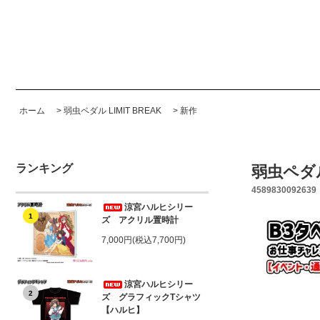
ホーム
>
弱虫ペダル LIMIT BREAK
>
新作
ランキング
弱虫ペダル
4589830092639
涼宮ハルヒシリー
1
ズ アクリル置時計
7,000円(税込7,700円)
涼宮ハルヒシリー
2
ズ グラフィックTシャツ
【ハルヒ】