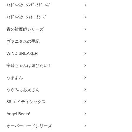
ｱｲﾄﾞﾙﾏｽﾀｰ ｼﾝﾃﾞﾚﾗｶﾞｰﾙｽﾞ
ｱｲﾄﾞﾙﾏｽﾀｰ ｼｬｲﾆｰｶﾗｰｽﾞ
青の祓魔師シリーズ
ヴァニタスの手記
WIND BREAKER
宇崎ちゃんは遊びたい！
うまよん
うらみちお兄さん
86-エイティシックス-
Angel Beats!
オーバーロードシリーズ