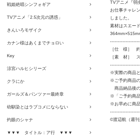
TVアニメ『弱虫
戦姫絶唱シンフォギア
お仕事チャレン
TVアニメ「2.5次元の誘惑」
しました。
素材はスエー
きんいろモザイク
364mm×5
-------------------
カナン様はあくまでチョロい
［仕 様］ 約 
Key
［素 材］ 
-------------------
涼宮ハルヒシリーズ
※実際の商品
※ご予約商品
クラにか
商品納品後の
ガールズ＆パンツァー最終章
※「ご予約商
※お早めに商
幼馴染とはラブコメにならない
-------------------
©渡辺航（週刊
灼眼のシャナ
▼▼▼ タイトル：ア行 ▼▼▼