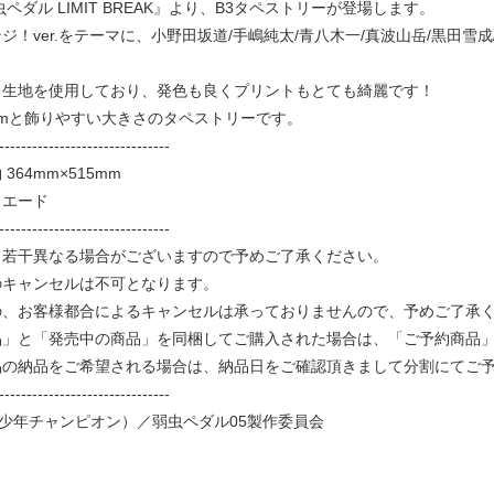
ペダル LIMIT BREAK』より、B3タペストリーが登場します。
ジ！ver.をテーマに、小野田坂道/手嶋純太/青八木一/真波山岳/黒田雪
ド生地を使用しており、発色も良くプリントもとても綺麗です！
15mmと飾りやすい大きさのタペストリーです。
-------------------------------
364mm×515mm
スエード
-------------------------------
と若干異なる場合がございますので予めご了承ください。
のキャンセルは不可となります。
、お客様都合によるキャンセルは承っておりませんので、予めご了承
品」と「発売中の商品」を同梱してご購入された場合は、「ご予約商品
品の納品をご希望される場合は、納品日をご確認頂きまして分割にてご
-------------------------------
少年チャンピオン）／弱虫ペダル05製作委員会