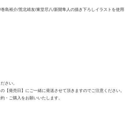
成/巻島裕介/荒北靖友/東堂尽八/新開隼人の描き下ろしイラストを使用
ください。
」の【発売日】にご一緒に発送させて頂きますのでご注意ください。
予約・ご購入をお願いいたします。