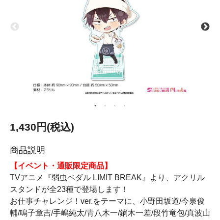
1,430円(税込)
商品説明
【イベント・通販限定商品】
TVアニメ『弱虫ペダル LIMIT BREAK』より、アクリル
スタンドが全23種で登場します！
お仕事チャレンジ！ver.をテーマに、小野田坂道/今泉俊
輔/鳴子章吉/手嶋純太/青八木一/鏑木一差/段竹竜包/真波山