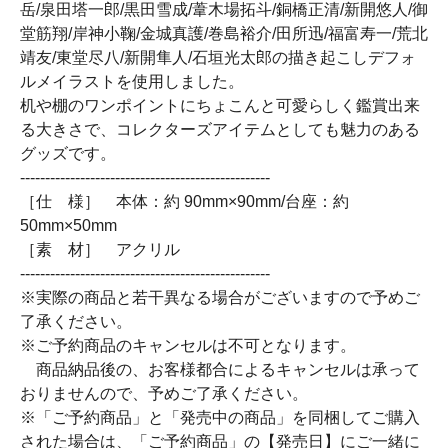
岳/泉田塔一郎/黒田雪成/葦木場拓斗/銅橋正清/新開悠人/御
堂筋翔/岸神小鞠/金城真護/巻島裕介/田所迅/福富寿一/荒北
靖友/東堂尽八/新開隼人/石垣光太郎の描き起こしデフォ
ルメイラストを使用しました。
机や棚のワンポイントにちょこんと可愛らしく鑑賞出来
る大きさで、コレクターズアイテムとしても魅力のある
グッズです。
--------------------------------------------------
［仕 様］ 本体：約 90mm×90mm/台座：約
50mm×50mm
［素 材］ アクリル
--------------------------------------------------
※実際の商品と若干異なる場合がございますので予めご
了承ください。
※ご予約商品のキャンセルは不可となります。
商品納品後の、お客様都合によるキャンセルは承って
おりませんので、予めご了承ください。
※「ご予約商品」と「発売中の商品」を同梱してご購入
された場合は、「ご予約商品」の【発売日】にご一緒に