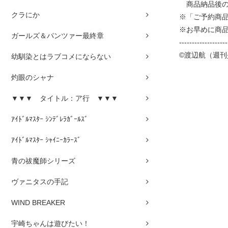
商品納品後の
クラにか
※「ご予約商
※お早めに商
ガールズ＆パンツァー最終章
-------------------
©渡辺航（週刊
幼馴染とはラブコメにならない
灼眼のシャナ
▼▼▼ タイトル：ア行 ▼▼▼
ｱｲﾄﾞﾙﾏｽﾀｰ ｼﾝﾃﾞﾚﾗｶﾞｰﾙｽﾞ
ｱｲﾄﾞﾙﾏｽﾀｰ ｼｬｲﾆｰｶﾗｰｽﾞ
青の祓魔師シリーズ
ヴァニタスの手記
WIND BREAKER
宇崎ちゃんは遊びたい！