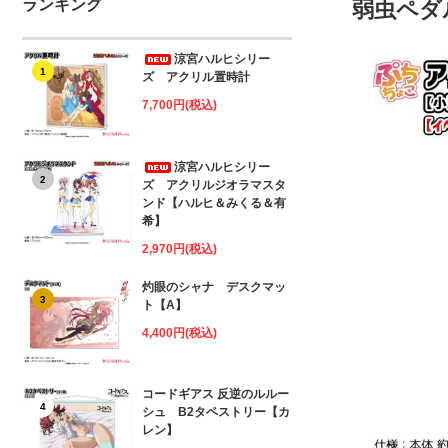
ランキング
弱虫ペダル
涼宮ハルヒシリー
1
ズ アクリル置時計
7,700円(税込)
涼宮ハルヒシリー
2
ズ アクリルジオラマスタ
ンド【ハルヒ＆みくる＆有
希】
2,970円(税込)
灼眼のシャナ デスクマッ
3
ト【A】
4,400円(税込)
コードギアス 反逆のルルー
4
シュ B2タペストリー【カ
レン】