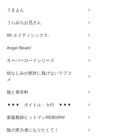
うまよん
うらみちお兄さん
86-エイティシックス-
Angel Beats!
オーバーロードシリーズ
幼なじみが絶対に負けないラブコ
メ
狼と香辛料
▼▼▼ タイトル：カ行 ▼▼▼
家庭教師ヒットマンREBORN!
陰の実力者になりたくて！