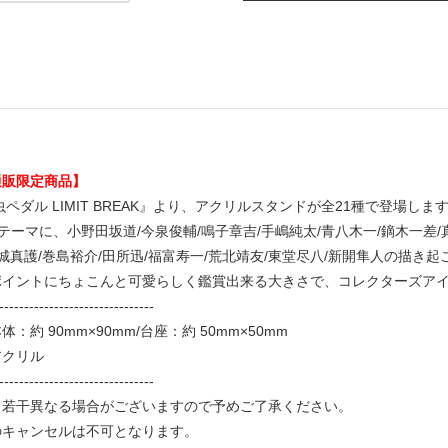
通販限定商品】
ペダル LIMIT BREAK』より、アクリルスタンドが全21種で登場しま
.をテーマに、小野田坂道/今泉俊輔/鳴子章吉/手嶋純太/青八木一/鏑木一差/
金城真護/巻島裕介/田所迅/福富寿一/荒北靖友/東堂尽八/新開隼人の描
ポイントにちょこんと可愛らしく鑑賞出来る大きさで、コレクターズア
-------------------------------
：約 90mm×90mm/台座：約 50mm×50mm
アクリル
-------------------------------
と若干異なる場合がございますので予めご了承ください。
のキャンセルは不可となります。