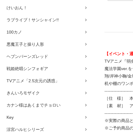
けいおん！
ラブライブ！サンシャイン!!
100カノ
悪魔王子と操り人形
【イベント・
ヘブンバーンズレッド
TVアニメ『弱虫
戦姫絶唱シンフォギア
魔法学園ver
翔/岸神小鞠/
TVアニメ「2.5次元の誘惑」
机や棚のワン
-------------------
きんいろモザイク
［仕 様］ 本体
カナン様はあくまでチョロい
［素 材］ 
-------------------
Key
※実際の商品
※ご予約商品
涼宮ハルヒシリーズ