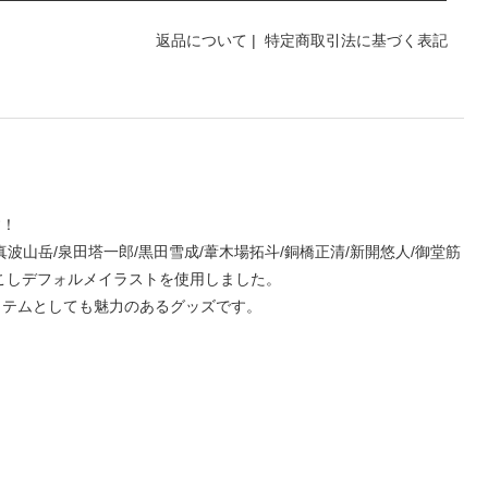
返品について
|
特定商取引法に基づく表記
す！
真波山岳/泉田塔一郎/黒田雪成/葦木場拓斗/銅橋正清/新開悠人/御堂筋
き起こしデフォルメイラストを使用しました。
イテムとしても魅力のあるグッズです。