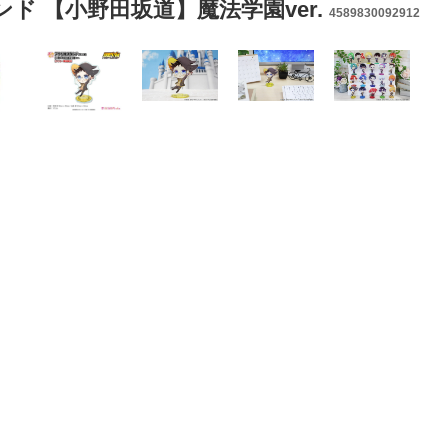
ンド 【小野田坂道】魔法学園ver.
4589830092912