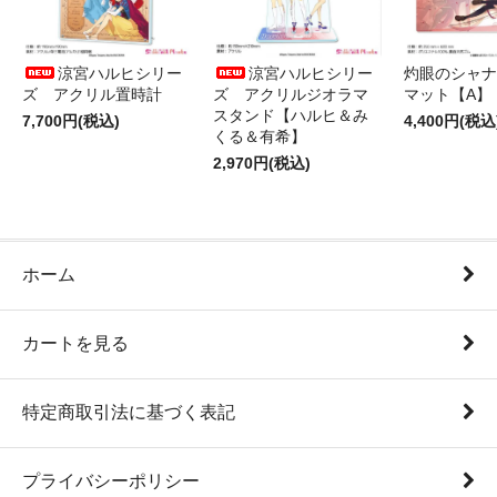
涼宮ハルヒシリー
涼宮ハルヒシリー
灼眼のシャナ
ズ アクリル置時計
ズ アクリルジオラマ
マット【A】
スタンド【ハルヒ＆み
7,700円(税込)
4,400円(税込
くる＆有希】
2,970円(税込)
ホーム
カートを見る
特定商取引法に基づく表記
プライバシーポリシー