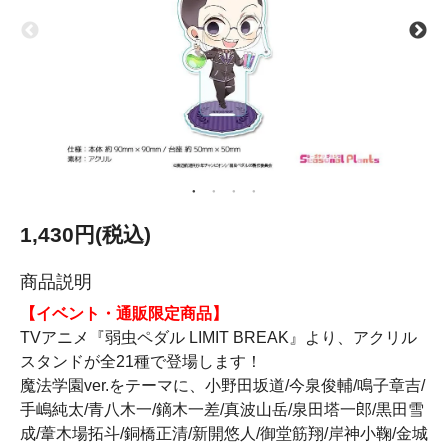
1,430円(税込)
商品説明
【イベント・通販限定商品】
TVアニメ『弱虫ペダル LIMIT BREAK』より、アクリル
スタンドが全21種で登場します！
魔法学園ver.をテーマに、小野田坂道/今泉俊輔/鳴子章吉/
手嶋純太/青八木一/鏑木一差/真波山岳/泉田塔一郎/黒田雪
成/葦木場拓斗/銅橋正清/新開悠人/御堂筋翔/岸神小鞠/金城