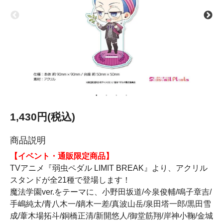
1,430円(税込)
商品説明
【イベント・通販限定商品】
TVアニメ『弱虫ペダル LIMIT BREAK』より、アクリル
スタンドが全21種で登場します！
魔法学園ver.をテーマに、小野田坂道/今泉俊輔/鳴子章吉/
手嶋純太/青八木一/鏑木一差/真波山岳/泉田塔一郎/黒田雪
成/葦木場拓斗/銅橋正清/新開悠人/御堂筋翔/岸神小鞠/金城