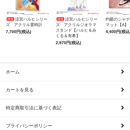
涼宮ハルヒシリー
涼宮ハルヒシリー
灼眼のシャナ
ズ アクリル置時計
ズ アクリルジオラマ
マット【A】
スタンド【ハルヒ＆み
7,700円(税込)
4,400円(税込
くる＆有希】
2,970円(税込)
ホーム
カートを見る
特定商取引法に基づく表記
プライバシーポリシー