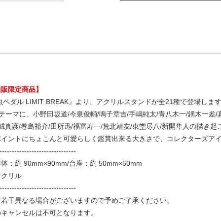
通販限定商品】
ペダル LIMIT BREAK』より、アクリルスタンドが全21種で登場しま
.をテーマに、小野田坂道/今泉俊輔/鳴子章吉/手嶋純太/青八木一/鏑木一差/
金城真護/巻島裕介/田所迅/福富寿一/荒北靖友/東堂尽八/新開隼人の描
ポイントにちょこんと可愛らしく鑑賞出来る大きさで、コレクターズア
-------------------------------
：約 90mm×90mm/台座：約 50mm×50mm
アクリル
-------------------------------
と若干異なる場合がございますので予めご了承ください。
のキャンセルは不可となります。