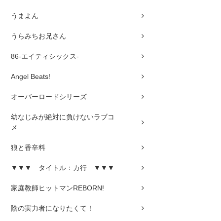
うまよん
うらみちお兄さん
86-エイティシックス-
Angel Beats!
オーバーロードシリーズ
幼なじみが絶対に負けないラブコ
メ
狼と香辛料
▼▼▼ タイトル：カ行 ▼▼▼
家庭教師ヒットマンREBORN!
陰の実力者になりたくて！