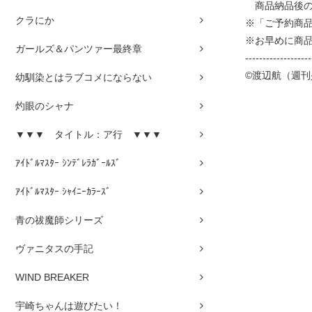
商品納品後の
クラにか
※「ご予約商
※お早めに商
ガールズ＆パンツァー最終章
-------------------
©渡辺航（週刊
幼馴染とはラブコメにならない
灼眼のシャナ
▼▼▼ タイトル：ア行 ▼▼▼
ｱｲﾄﾞﾙﾏｽﾀｰ ｼﾝﾃﾞﾚﾗｶﾞｰﾙｽﾞ
ｱｲﾄﾞﾙﾏｽﾀｰ ｼｬｲﾆｰｶﾗｰｽﾞ
青の祓魔師シリーズ
ヴァニタスの手記
WIND BREAKER
宇崎ちゃんは遊びたい！