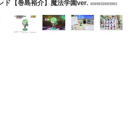
タンド【巻島裕介】魔法学園ver.
4589830093063