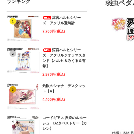
ランキング
弱虫ペダル
涼宮ハルヒシリー
1
ズ アクリル置時計
7,700円(税込)
涼宮ハルヒシリー
2
ズ アクリルジオラマスタ
ンド【ハルヒ＆みくる＆有
希】
2,970円(税込)
灼眼のシャナ デスクマッ
3
ト【A】
4,400円(税込)
コードギアス 反逆のルルー
4
シュ B2タペストリー【カ
レン】