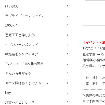
けいおん！
ラブライブ！サンシャイン!!
100カノ
悪魔王子と操り人形
【イベント・
ヘブンバーンズレッド
TVアニメ『弱虫
戦姫絶唱シンフォギア
魔法学園ver
翔/岸神小鞠/
TVアニメ「2.5次元の誘惑」
机や棚のワン
-------------------
きんいろモザイク
［仕 様］ 本体
カナン様はあくまでチョロい
［素 材］ 
-------------------
Key
※実際の商品
※ご予約商品
涼宮ハルヒシリーズ