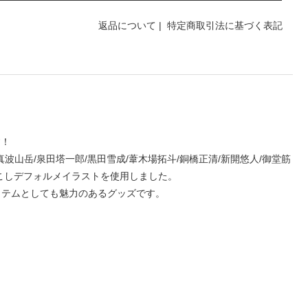
返品について
|
特定商取引法に基づく表記
す！
真波山岳/泉田塔一郎/黒田雪成/葦木場拓斗/銅橋正清/新開悠人/御堂筋
き起こしデフォルメイラストを使用しました。
イテムとしても魅力のあるグッズです。