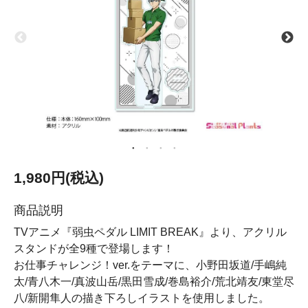
1,980円(税込)
商品説明
TVアニメ『弱虫ペダル LIMIT BREAK』より、アクリル
スタンドが全9種で登場します！
お仕事チャレンジ！ver.をテーマに、小野田坂道/手嶋純
太/青八木一/真波山岳/黒田雪成/巻島裕介/荒北靖友/東堂尽
八/新開隼人の描き下ろしイラストを使用しました。