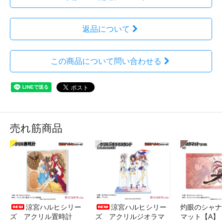
返品について
この商品について問い合わせる
売れ筋商品
涼宮ハルヒシリー
涼宮ハルヒシリー
灼眼のシャナ
ズ アクリル置時計
ズ アクリルジオラマ
マット【A】