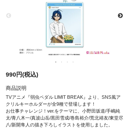
990円(税込)
商品説明
TVアニメ『弱虫ペダル LIMIT BREAK』より、SNS風ア
クリルキーホルダーが全9種で登場します！
お仕事チャレンジ！ver.をテーマに、小野田坂道/手嶋純
太/青八木一/真波山岳/黒田雪成/巻島裕介/荒北靖友/東堂尽
八/新開隼人の描き下ろしイラストを使用しました。