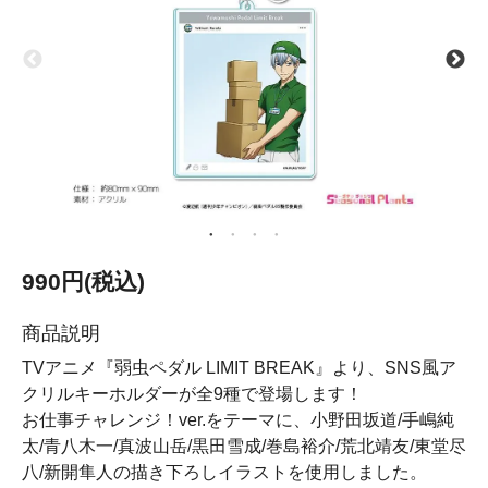
990円(税込)
商品説明
TVアニメ『弱虫ペダル LIMIT BREAK』より、SNS風ア
クリルキーホルダーが全9種で登場します！
お仕事チャレンジ！ver.をテーマに、小野田坂道/手嶋純
太/青八木一/真波山岳/黒田雪成/巻島裕介/荒北靖友/東堂尽
八/新開隼人の描き下ろしイラストを使用しました。