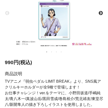
990円(税込)
商品説明
TVアニメ『弱虫ペダル LIMIT BREAK』より、SNS風ア
クリルキーホルダーが全9種で登場します！
お仕事チャレンジ！ver.をテーマに、小野田坂道/手嶋純
太/青八木一/真波山岳/黒田雪成/巻島裕介/荒北靖友/東堂尽
八/新開隼人の描き下ろしイラストを使用しました。