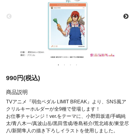
990円(税込)
商品説明
TVアニメ『弱虫ペダル LIMIT BREAK』より、SNS風ア
クリルキーホルダーが全9種で登場します！
お仕事チャレンジ！ver.をテーマに、小野田坂道/手嶋純
太/青八木一/真波山岳/黒田雪成/巻島裕介/荒北靖友/東堂尽
八/新開隼人の描き下ろしイラストを使用しました。