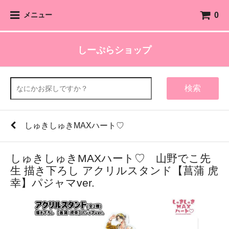
0
メニュー
しーぷらショップ
検索
しゅきしゅきMAXハート♡
しゅきしゅきMAXハート♡ 山野でこ先
生 描き下ろし アクリルスタンド【菖蒲 虎
幸】パジャマver.