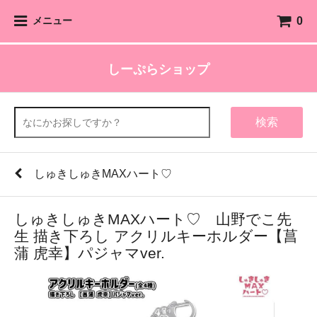
0
メニュー
しーぷらショップ
検索
しゅきしゅきMAXハート♡
しゅきしゅきMAXハート♡ 山野でこ先
生 描き下ろし アクリルキーホルダー【菖
蒲 虎幸】パジャマver.