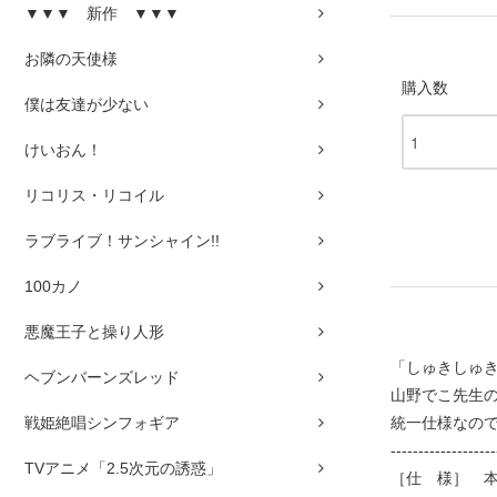
▼▼▼ 新作 ▼▼▼
お隣の天使様
購入数
僕は友達が少ない
けいおん！
リコリス・リコイル
ラブライブ！サンシャイン!!
100カノ
悪魔王子と操り人形
「しゅきしゅき
ヘブンバーンズレッド
山野でこ先生の
戦姫絶唱シンフォギア
統一仕様なので
-------------------
TVアニメ「2.5次元の誘惑」
［仕 様］ 本体