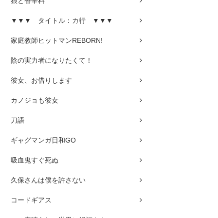
狼と香辛料
▼▼▼ タイトル：カ行 ▼▼▼
家庭教師ヒットマンREBORN!
陰の実力者になりたくて！
彼女、お借りします
カノジョも彼女
刀語
ギャグマンガ日和GO
吸血鬼すぐ死ぬ
久保さんは僕を許さない
コードギアス