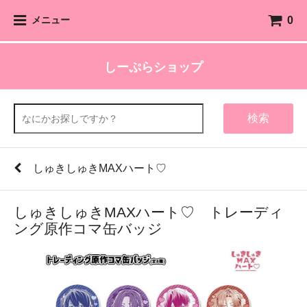
0
メニュー
しーぷらショップ
検索
しゅきしゅきMAXハート♡
しゅきしゅきMAXハート♡ トレーディ
ング原作コマ缶バッジ