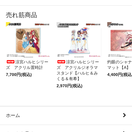
売れ筋商品
涼宮ハルヒシリー
涼宮ハルヒシリー
灼眼のシャナ
ズ アクリル置時計
ズ アクリルジオラマ
マット【A】
スタンド【ハルヒ＆み
7,700円(税込)
4,400円(税込
くる＆有希】
2,970円(税込)
ホーム