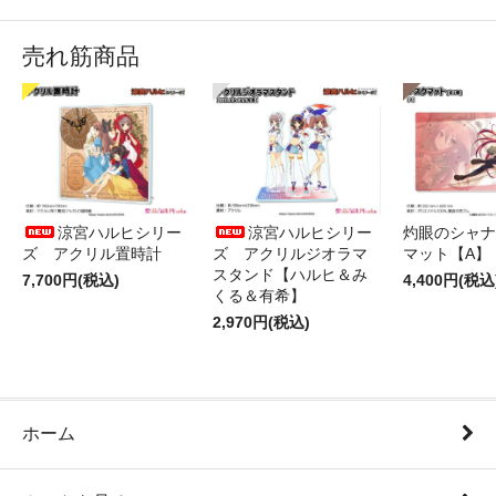
売れ筋商品
涼宮ハルヒシリー
涼宮ハルヒシリー
灼眼のシャナ
ズ アクリル置時計
ズ アクリルジオラマ
マット【A】
スタンド【ハルヒ＆み
7,700円(税込)
4,400円(税込
くる＆有希】
2,970円(税込)
ホーム