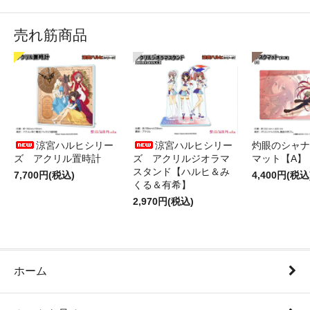
売れ筋商品
涼宮ハルヒシリー
涼宮ハルヒシリー
灼眼のシャナ
ズ アクリル置時計
ズ アクリルジオラマ
マット【A】
スタンド【ハルヒ＆み
7,700円(税込)
4,400円(税込
くる＆有希】
2,970円(税込)
ホーム