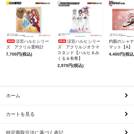
涼宮ハルヒシリー
涼宮ハルヒシリー
灼眼のシャナ
ズ アクリル置時計
ズ アクリルジオラマ
マット【A】
スタンド【ハルヒ＆み
7,700円(税込)
4,400円(税込
くる＆有希】
2,970円(税込)
ホーム
カートを見る
特定商取引法に基づく表記