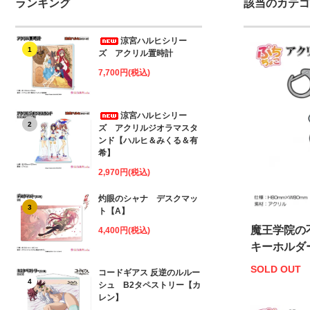
ランキング
該当のカテゴ
涼宮ハルヒシリー
1
ズ アクリル置時計
7,700円(税込)
涼宮ハルヒシリー
2
ズ アクリルジオラマスタ
ンド【ハルヒ＆みくる＆有
希】
2,970円(税込)
灼眼のシャナ デスクマッ
3
ト【A】
魔王学院の
4,400円(税込)
キーホルダ
SOLD OUT
コードギアス 反逆のルルー
4
シュ B2タペストリー【カ
レン】