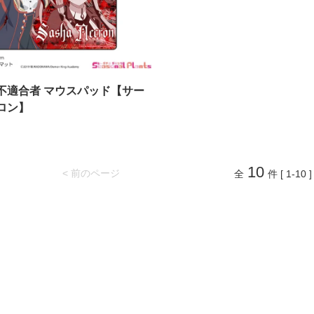
不適合者 マウスパッド【サー
ロン】
10
< 前のページ
全
件 [ 1-10 ]