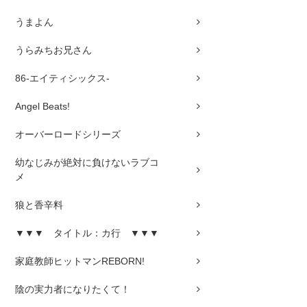
うまよん
うらみちお兄さん
86-エイティシックス-
Angel Beats!
オーバーロードシリーズ
幼なじみが絶対に負けないラブコ
メ
狼と香辛料
▼▼▼ タイトル：カ行 ▼▼▼
家庭教師ヒットマンREBORN!
陰の実力者になりたくて！