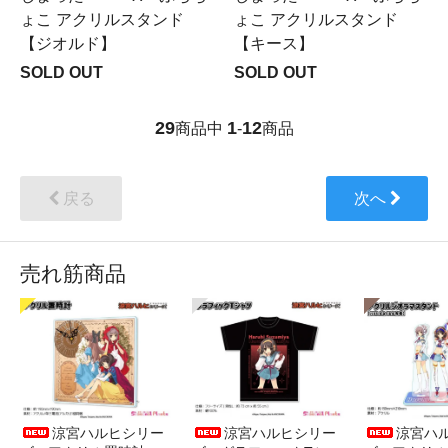
ょこ アクリルスタンド
ょこ アクリルスタンド
【ジオルド】
【キース】
SOLD OUT
SOLD OUT
29
1
12
商品中
-
商品
戻る
次へ
売れ筋商品
涼宮ハルヒシリー
涼宮ハルヒシリー
涼宮ハ