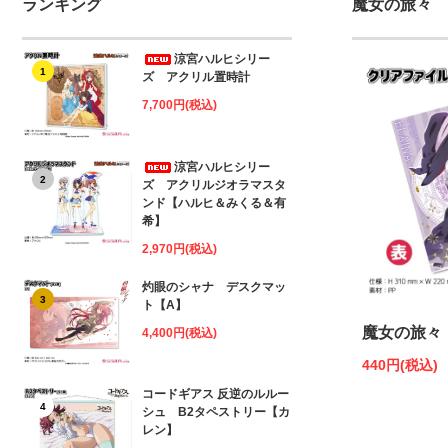
ランキング
魔女の旅々
涼宮ハルヒシリー
1
ズ アクリル置時計
7,700円(税込)
涼宮ハルヒシリー
2
ズ アクリルジオラマスタ
ンド【ハルヒ＆みくる＆有
希】
2,970円(税込)
灼眼のシャナ デスクマッ
3
ト【A】
魔女の旅々
4,400円(税込)
440円(税込)
コードギアス 反逆のルルー
4
シュ B2タペストリー【カ
レン】