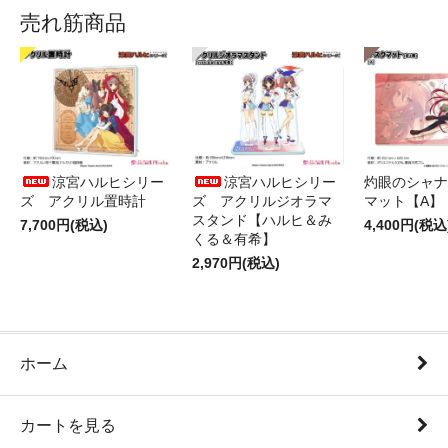
売れ筋商品
涼宮ハルヒシリー
涼宮ハルヒシリー
灼眼のシャナ
ズ アクリル置時計
ズ アクリルジオラマ
マット【A】
スタンド【ハルヒ＆み
7,700円(税込)
4,400円(税込
くる＆有希】
2,970円(税込)
ホーム
カートを見る