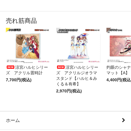
売れ筋商品
涼宮ハルヒシリー
涼宮ハルヒシリー
灼眼のシャナ
ズ アクリル置時計
ズ アクリルジオラマ
マット【A】
スタンド【ハルヒ＆み
7,700円(税込)
4,400円(税込
くる＆有希】
2,970円(税込)
ホーム