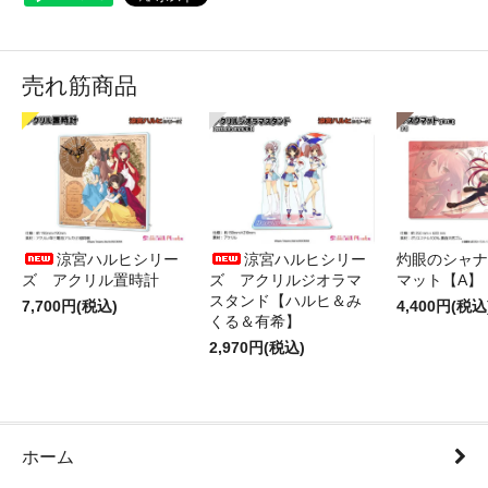
売れ筋商品
涼宮ハルヒシリー
涼宮ハルヒシリー
灼眼のシャナ
ズ アクリル置時計
ズ アクリルジオラマ
マット【A】
スタンド【ハルヒ＆み
7,700円(税込)
4,400円(税込
くる＆有希】
2,970円(税込)
ホーム