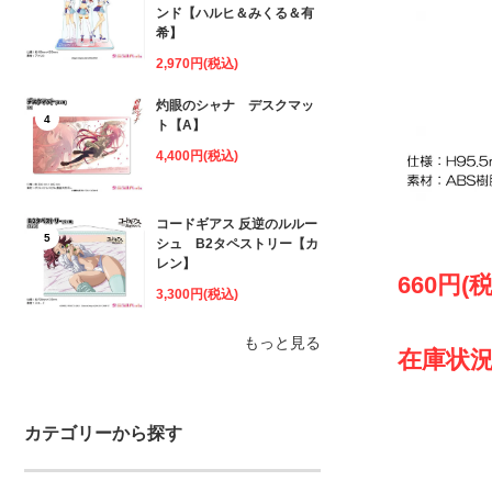
ンド【ハルヒ＆みくる＆有
希】
2,970円(税込)
灼眼のシャナ デスクマッ
4
ト【A】
4,400円(税込)
コードギアス 反逆のルルー
5
シュ B2タペストリー【カ
レン】
660円(
3,300円(税込)
もっと見る
在庫状況
カテゴリーから探す