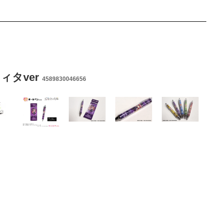
ィタver
4589830046656