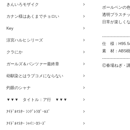
きんいろモザイク
ボールペンの色
透明プラスチ
カナン様はあくまでチョロい
日常が楽しくな
Key
-------------------
涼宮ハルヒシリーズ
仕 様：H95.5
素 材：ABS
クラにか
-------------------
ガールズ＆パンツァー最終章
Ⓒ春場ねぎ・
幼馴染とはラブコメにならない
灼眼のシャナ
▼▼▼ タイトル：ア行 ▼▼▼
ｱｲﾄﾞﾙﾏｽﾀｰ ｼﾝﾃﾞﾚﾗｶﾞｰﾙｽﾞ
ｱｲﾄﾞﾙﾏｽﾀｰ ｼｬｲﾆｰｶﾗｰｽﾞ