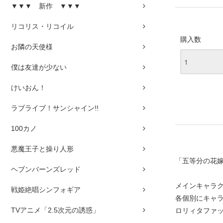
▼▼▼ 新作 ▼▼▼
リコリス・リコイル
購入数
お隣の天使様
僕は友達が少ない
けいおん！
ラブライブ！サンシャイン!!
100カノ
悪魔王子と操り人形
「五等分の花
ヘブンバーンズレッド
メインキャラ
戦姫絶唱シンフォギア
各個別にキャ
TVアニメ「2.5次元の誘惑」
ロリィタファ