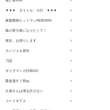
狼と香辛料
▼▼▼ タイトル：カ行 ▼▼▼
家庭教師ヒットマンREBORN!
陰の実力者になりたくて！
彼女、お借りします
カノジョも彼女
刀語
ギャグマンガ日和GO
吸血鬼すぐ死ぬ
久保さんは僕を許さない
コードギアス