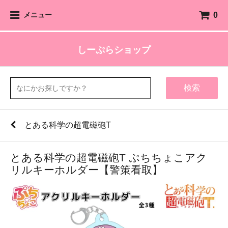
0
メニュー
しーぷらショップ
検索
とある科学の超電磁砲T
とある科学の超電磁砲T ぷちちょこアク
リルキーホルダー【警策看取】