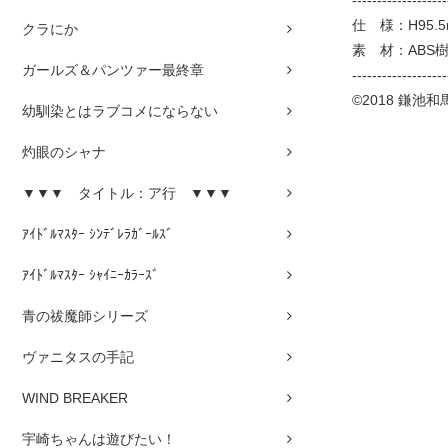
仕 様：H95.5
クラにか
素 材：ABS
ガールズ＆パンツァー最終章
-------------------
©2018 鎌池
幼馴染とはラブコメにならない
灼眼のシャナ
▼▼▼ タイトル：ア行 ▼▼▼
ｱｲﾄﾞﾙﾏｽﾀｰ ｼﾝﾃﾞﾚﾗｶﾞｰﾙｽﾞ
ｱｲﾄﾞﾙﾏｽﾀｰ ｼｬｲﾆｰｶﾗｰｽﾞ
青の祓魔師シリーズ
ヴァニタスの手記
WIND BREAKER
宇崎ちゃんは遊びたい！