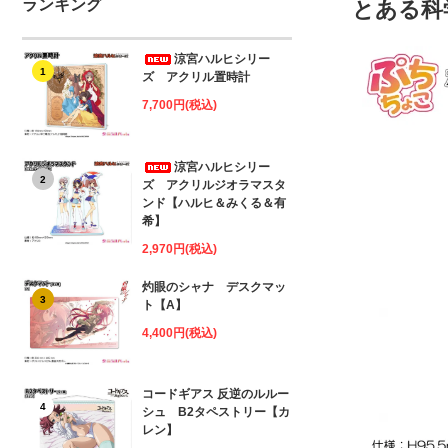
ランキング
とある科
涼宮ハルヒシリー
1
ズ アクリル置時計
7,700円(税込)
涼宮ハルヒシリー
2
ズ アクリルジオラマスタ
ンド【ハルヒ＆みくる＆有
希】
2,970円(税込)
灼眼のシャナ デスクマッ
3
ト【A】
4,400円(税込)
コードギアス 反逆のルルー
4
シュ B2タペストリー【カ
レン】