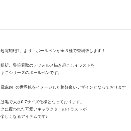
の超電磁砲T」より、ボールペンが全３種で登場致します！
蜂操祈、警策看取のデフォルメ描き起こしイラストを
ちょこシリーズのボールペンです。
超電磁砲Tの世界観をイメージした格好良いデザインとなっております！
は黒で太さ0.7サイズ仕様となっております。
ックに覆われた可愛いキャラクターのイラストが
楽しくなるアイテムです♪
--------------------------------------------