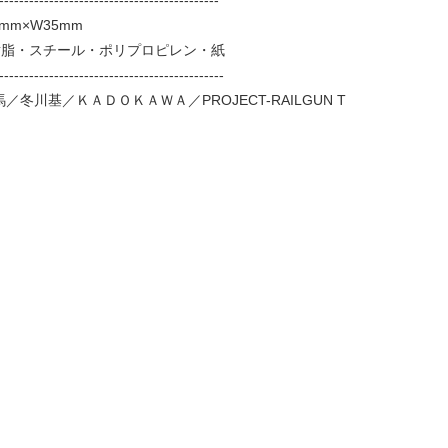
mm×W35mm
樹脂・スチール・ポリプロピレン・紙
---------------------------------------------
和馬／冬川基／ＫＡＤＯＫＡＷＡ／PROJECT-RAILGUN T