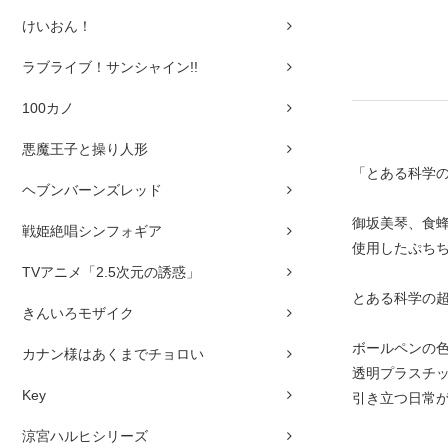
けいおん！
ラブライブ！サンシャイン!!
100カノ
悪魔王子と操り人形
「とある科学
ヘブンバーンズレッド
御坂美琴、食
戦姫絶唱シンフォギア
使用したぷち
TVアニメ「2.5次元の誘惑」
とある科学の
きんいろモザイク
ボールペンの色
カナン様はあくまでチョロい
透明プラスチ
Key
引き立つ日常が
涼宮ハルヒシリーズ
-------------------