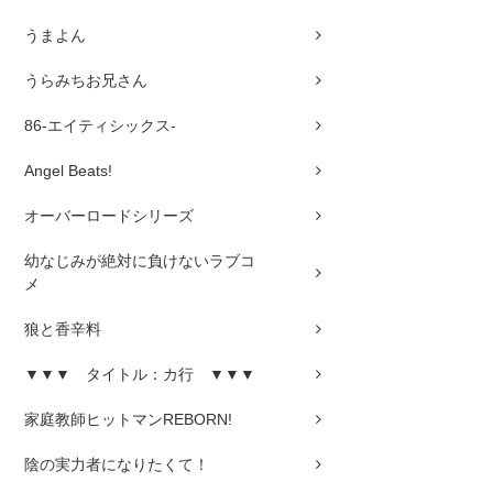
うまよん
うらみちお兄さん
86-エイティシックス-
Angel Beats!
オーバーロードシリーズ
幼なじみが絶対に負けないラブコ
メ
狼と香辛料
▼▼▼ タイトル：カ行 ▼▼▼
家庭教師ヒットマンREBORN!
陰の実力者になりたくて！