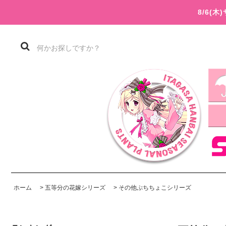
8/6(
ホーム
>
五等分の花嫁シリーズ
>
その他ぷちちょこシリーズ