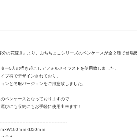
五等分の花嫁∬』より、ぷちちょこシリーズのペンケースが全２種で登場
クター5人の描き起こしデフォルメイラストを使用致しました。
ライプ柄でデザインされており、
ジョンと冬服バージョンをご用意致しました。
製のペンケースとなっておりますので、
ち運びにも収納にもお手軽に使用出来ます！
--------------------------------------------
ｍ×W180ｍｍ×D30ｍｍ