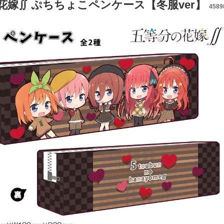
花嫁∬ ぷちちょこペンケース【冬服ver】
4589