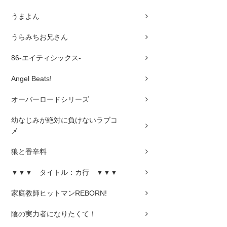
うまよん
うらみちお兄さん
86-エイティシックス-
Angel Beats!
オーバーロードシリーズ
幼なじみが絶対に負けないラブコ
メ
狼と香辛料
▼▼▼ タイトル：カ行 ▼▼▼
家庭教師ヒットマンREBORN!
陰の実力者になりたくて！