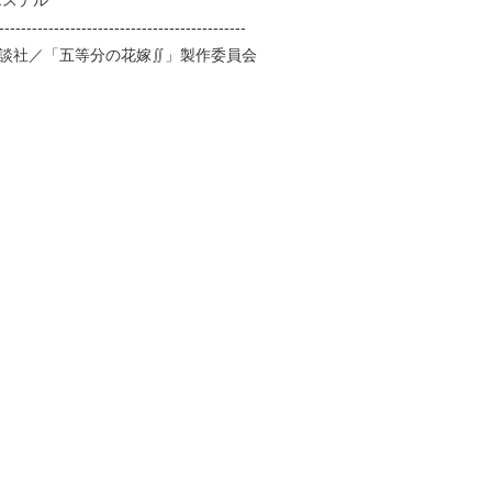
エステル
---------------------------------------------
講談社／「五等分の花嫁∬」製作委員会