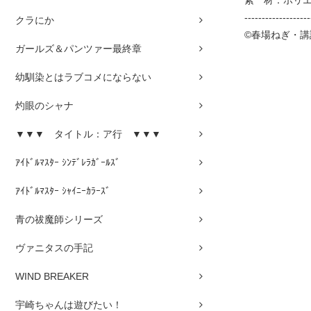
素 材：ポリ
-------------------
クラにか
©春場ねぎ・
ガールズ＆パンツァー最終章
幼馴染とはラブコメにならない
灼眼のシャナ
▼▼▼ タイトル：ア行 ▼▼▼
ｱｲﾄﾞﾙﾏｽﾀｰ ｼﾝﾃﾞﾚﾗｶﾞｰﾙｽﾞ
ｱｲﾄﾞﾙﾏｽﾀｰ ｼｬｲﾆｰｶﾗｰｽﾞ
青の祓魔師シリーズ
ヴァニタスの手記
WIND BREAKER
宇崎ちゃんは遊びたい！