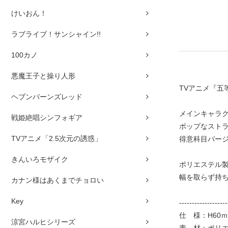
けいおん！
ラブライブ！サンシャイン!!
100カノ
悪魔王子と操り人形
TVアニメ『
ヘブンバーンズレッド
メインキャラ
戦姫絶唱シンフォギア
ポップなスト
TVアニメ「2.5次元の誘惑」
得意科目バー
きんいろモザイク
ポリエステル
幅を取らず持
カナン様はあくまでチョロい
Key
-------------------
仕 様：H60ｍ
涼宮ハルヒシリーズ