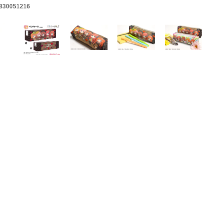
830051216