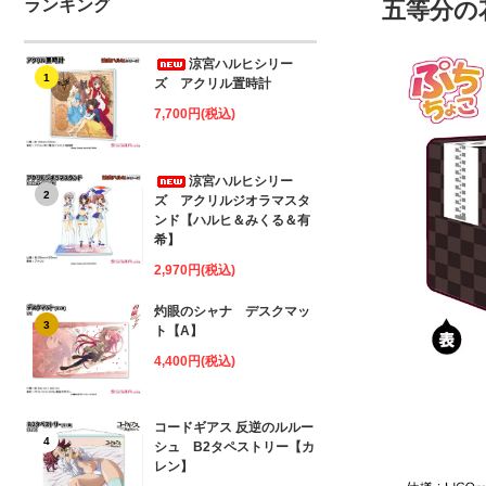
ランキング
五等分の
涼宮ハルヒシリー
1
ズ アクリル置時計
7,700円(税込)
涼宮ハルヒシリー
2
ズ アクリルジオラマスタ
ンド【ハルヒ＆みくる＆有
希】
2,970円(税込)
灼眼のシャナ デスクマッ
3
ト【A】
4,400円(税込)
コードギアス 反逆のルルー
4
シュ B2タペストリー【カ
レン】