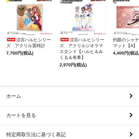
涼宮ハルヒシリー
涼宮ハルヒシリー
灼眼のシャナ
ズ アクリル置時計
ズ アクリルジオラマ
マット【A】
スタンド【ハルヒ＆み
7,700円(税込)
4,400円(税込
くる＆有希】
2,970円(税込)
ホーム
カートを見る
特定商取引法に基づく表記