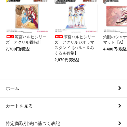
涼宮ハルヒシリー
涼宮ハルヒシリー
灼眼のシャナ
ズ アクリル置時計
ズ アクリルジオラマ
マット【A】
スタンド【ハルヒ＆み
7,700円(税込)
4,400円(税込
くる＆有希】
2,970円(税込)
ホーム
カートを見る
特定商取引法に基づく表記