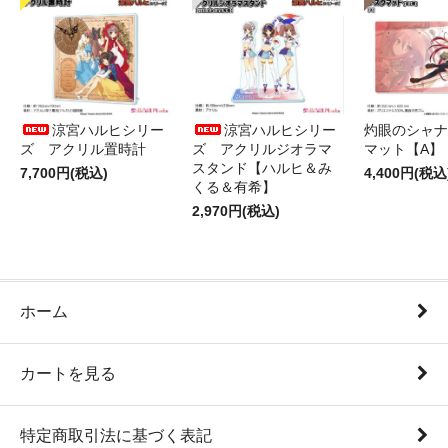
涼宮ハルヒシリー
涼宮ハルヒシリー
灼眼のシャナ
ズ アクリル置時計
ズ アクリルジオラマ
マット【A】
スタンド【ハルヒ＆み
7,700円(税込)
4,400円(税込
くる＆有希】
2,970円(税込)
ホーム
カートを見る
特定商取引法に基づく表記